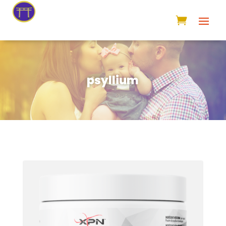
psyllium