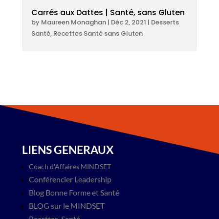
Carrés aux Dattes | Santé, sans Gluten
by
Maureen Monaghan
|
Déc 2, 2021
|
Desserts
Santé
,
Recettes Santé sans Gluten
LIENS GENERAUX
Coach d'Affaires MINDSET
Conférencier Leadership
Blog​ Bonne Forme et Santé
BLOG sur le MINDSET
Recettes-Santé