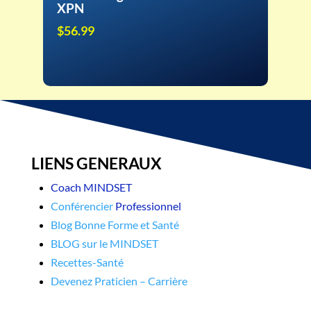
XPN
$
56.99
LIENS GENERAUX
Coach MINDSET
Conférencier
Professionnel
Blog​ Bonne Forme et Santé
BLOG sur le MINDSET
Recettes-Santé
Devenez Praticien – Carrière