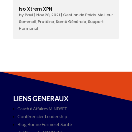
Iso Xtrem XPN
by
Paul
|
Nov 28, 2021
|
Gestion de Poids
,
Meilleur
Sommeil
,
Protéine
,
Santé Générale
,
Support
Hormonal
LIENS GENERAUX
Coach d'Affaires MINDSET
Conférencier Leadership
Blog​ Bonne Forme et Santé